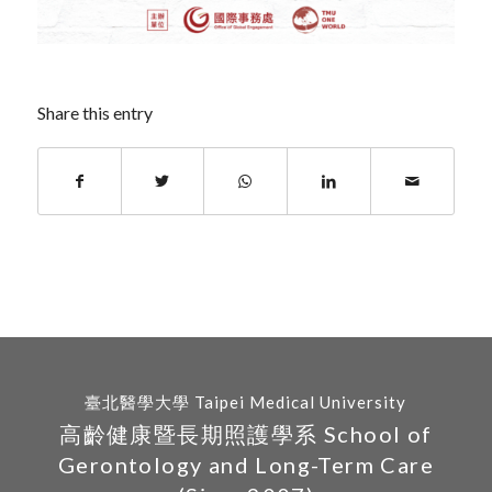
Share this entry
臺北醫學大學 Taipei Medical University
高齡健康暨長期照護學系 School of
Gerontology and Long-Term Care