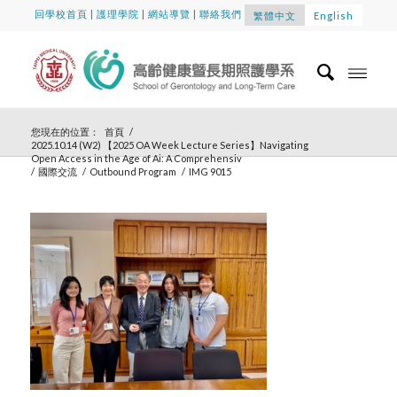
回學校首頁
|
護理學院
|
網站導覽
|
聯絡我們
繁體中文
English
您現在的位置：
首頁
/
2025.10.14 (W2) 【2025 OA Week Lecture Series】Navigating
Open Access in the Age of Ai: A Comprehensiv
/
國際交流
/
Outbound Program
/
IMG 9015