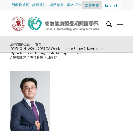
回學校首頁
|
護理學院
|
網站導覽
|
聯絡我們
繁體中文
English
您現在的位置：
首頁
/
2025.10.14 (W2) 【2025 OA Week Lecture Series】Navigating
Open Access in the Age of Ai: A Comprehensiv
/
師資陣容
/
專任教師
/
林玨赫