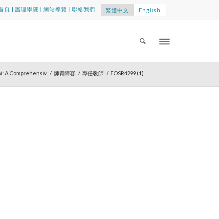
首頁
|
護理學院
|
網站導覽
|
聯絡我們
繁體中文
English
Ai: A Comprehensiv
/
師資陣容
/
專任教師
/
EOSR4299 (1)