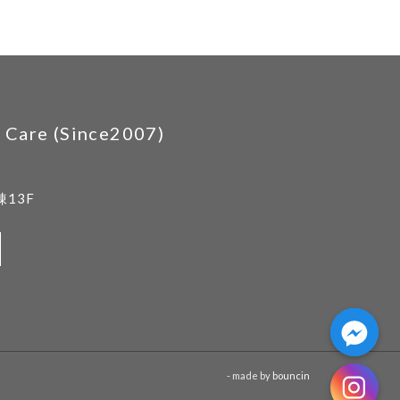
are (Since2007)
13F
- made by
bouncin