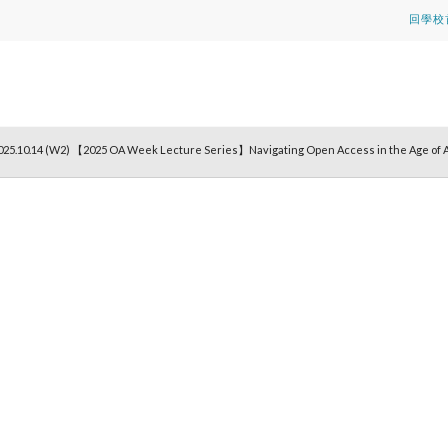
回學校
025.10.14 (W2) 【2025 OA Week Lecture Series】Navigating Open Access in the Age of 