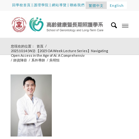
回學校首頁
|
護理學院
|
網站導覽
|
聯絡我們
繁體中文
English
您現在的位置：
首頁
/
2025.10.14 (W2) 【2025 OA Week Lecture Series】Navigating
Open Access in the Age of Ai: A Comprehensiv
/
師資陣容
/
系外導師
/
吳明恒