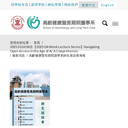
回學校首頁
|
護理學院
|
網站導覽
|
聯絡我們
繁體中文
English
您現在的位置：
首頁
/
2025.10.14 (W2) 【2025 OA Week Lecture Series】Navigating
Open Access in the Age of Ai: A Comprehensiv
/
最新消息
/
高齡健康暨長期照護學系師生座談會海報