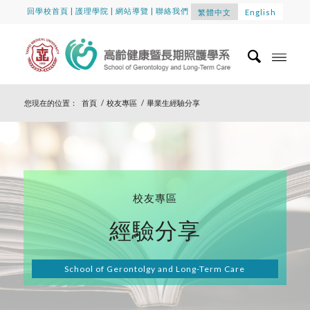
回學校首頁
|
護理學院
|
網站導覽
|
聯絡我們
繁體中文
English
您現在的位置：
首頁
/
校友專區
/
畢業生經驗分享
校友專區
經驗分享
School of Gerontolgy and Long-Term Care