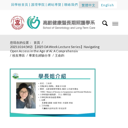
回學校首頁
|
護理學院
|
網站導覽
|
聯絡我們
繁體中文
English
您現在的位置：
首頁
/
2025.10.14 (W2) 【2025 OA Week Lecture Series】Navigating
Open Access in the Age of Ai: A Comprehensiv
/
校友專區
/
畢業生經驗分享
/
王俞鈞