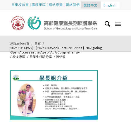
回學校首頁
|
護理學院
|
網站導覽
|
聯絡我們
繁體中文
English
您現在的位置：
首頁
/
2025.10.14 (W2) 【2025 OA Week Lecture Series】Navigating
Open Access in the Age of Ai: A Comprehensiv
/
校友專區
/
畢業生經驗分享
/
陳恬玫