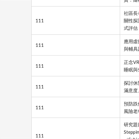
社區長
111
關性探
式評估
應用虛
111
與輔具
正念V
111
睡眠與
探討休
111
滿意度
預防跌
111
風險老
研究題
Stepp
111