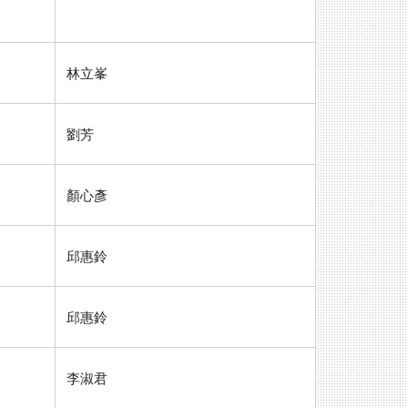
林立峯
劉芳
顏心彥
邱惠鈴
邱惠鈴
李淑君