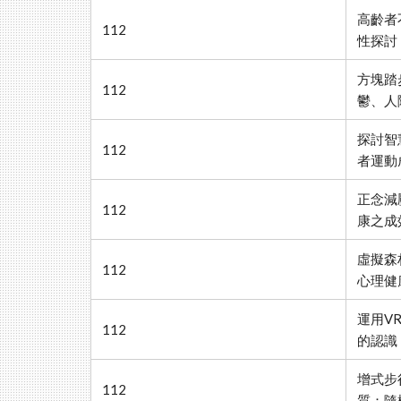
高齡者
112
性探討
方塊踏
112
鬱、人
探討智
112
者運動
正念減
112
康之成
虛擬森
112
心理健
運用V
112
的認識
增式步
112
質：隨