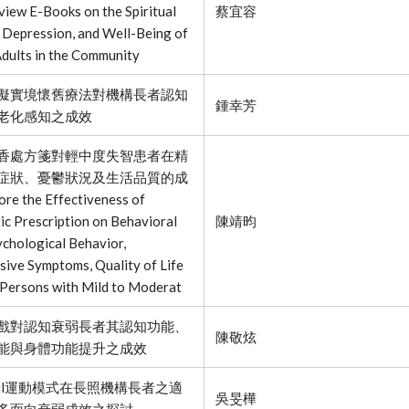
view E-Books on the Spiritual
蔡宜容
 Depression, and Well-Being of
dults in the Community
擬實境懷舊療法對機構長者認知
鍾幸芳
老化感知之成效
香處方箋對輕中度失智患者在精
症狀、憂鬱狀況及生活品質的成
re the Effectiveness of
c Prescription on Behavioral
陳靖昀
chological Behavior,
ive Symptoms, Quality of Life
Persons with Mild to Moderat
戲對認知衰弱長者其認知功能、
陳敬炫
能與身體功能提升之成效
frail運動模式在長照機構長者之適
吳旻樺