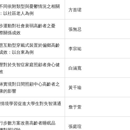
不同依附類型與憂鬱情況之相關
方首珺
：以社區老人為例
步運動對社會衰弱高齡者之憂
張無忌
際關係成效
慧互動型穿戴式裝置於偏鄉高齡
李宗祐
成效：以台東為例
壓對於失智症家庭照顧者身心健
白涵寬
效
林實境對日間照顧中心高齡者之
黃千瑜
康的影響
R情境學習促進大學生對失智溝通
詹于萱
行步數方案改善高齡者睡眠品
張庭瑄
機對照試驗