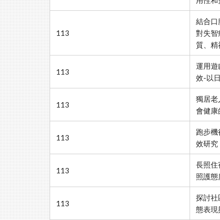
用性和
結合口
113
對失智
質、精
運用遊
113
效-以
獨居老
113
會健康
跑步機
113
效研究
長照住
113
照護態
探討社
113
態表現