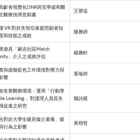
高齡者視覺化DNR與安寧緩和醫
王譽堤
生醫療抉擇意願書
潔 VR 對於失智症家庭照顧者知
陳雅婷
度與技能之成效
懷遊具「麻吉社區Match
楊雅軒
unity」介入之成效評估
實與虛擬藍色工作環境對壓力與
葉瑜婷
影響
智友善醫療環境：運用「行動學
ile Learning 」對護理人員其失
魏詩庭
識促進之研究
告對於大學生吸菸媒介素養、吸
黃楷哲
與行為之影響