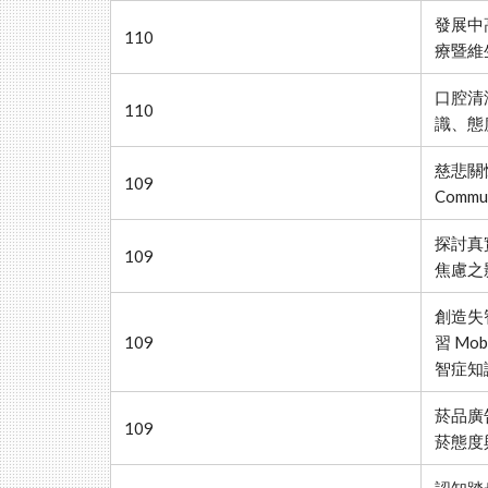
發展中
110
療暨維
口腔清
110
識、態
慈悲關
109
Comm
探討真
109
焦慮之
創造失
109
習 Mob
智症知
菸品廣
109
菸態度