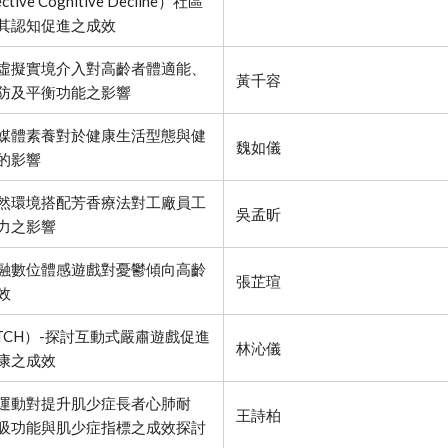
ctive Cognitive Decline）社區
其認知促進之成效
虛擬實境介入對高齡者體適能、
黃千容
防及平衡功能之影響
媒體素養對於健康生活型態與健
魏如儀
的影響
然環境搭配芳香療法對工廠員工
吳孟昕
力之影響
融數位體感遊戲對憂鬱傾向高齡
張芷瑄
效
ITCH）-探討互動式嚴肅遊戲促進
林沁儀
康之成效
運動對提升肌少症長者心肺耐
王詩柏
吸功能與肌少症指標之成效探討