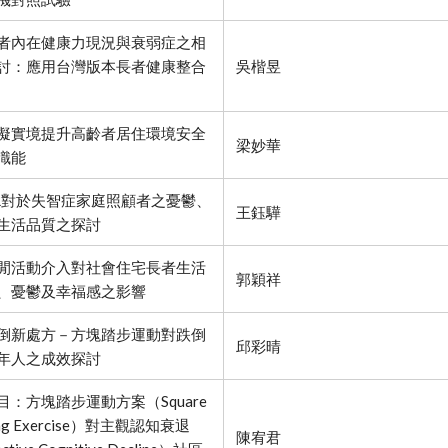
者內在健康力現況與衰弱症之相
討：應用台灣版本長者健康整合
吳楷昱
擬實境提升高齡者居住環境安全
梁妙華
識能
R對於失智症家庭照顧者之憂鬱、
王鈺驊
生活品質之探討
閒活動介入對社會住宅長者生活
郭穎祥
、憂鬱及幸福感之影響
倒新處方－方塊踏步運動對跌倒
邱彩晴
年人之成效探討
目：方塊踏步運動方案（Square
ing Exercise）對主觀認知衰退
陳宥君