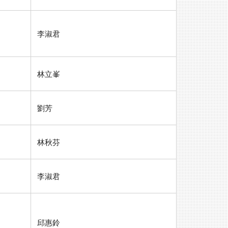
李淑君
林立峯
劉芳
林秋芬
李淑君
邱惠鈴