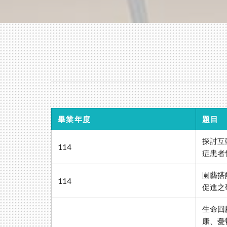
畢業年度
題目
探討互
114
症患者
園藝搭
114
促進之
生命回
康、憂鬱