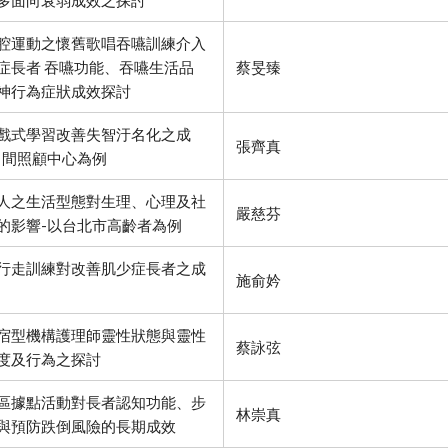
多面向衰弱成效之探討
腔運動之懷舊歌唱吞嚥訓練介入
症長者 吞嚥功能、吞嚥生活品
蔡旻臻
神行為症狀成效探討
戲式學習改善失智汙名化之成
張齊真
日間照顧中心為例
人之生活型態對生理、心理及社
嚴慈芬
的影響-以台北市高齡者為例
行走訓練對改善肌少症長者之成
施俞妗
宿型機構護理師靈性狀態與靈性
蔡詠弦
度及行為之探討
區據點活動對長者認知功能、步
林崇真
與預防跌倒風險的長期成效