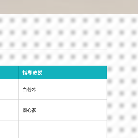
畫
指導教授
白若希
顏心彥