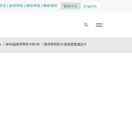
首頁
|
護理學院
|
網站導覽
|
聯絡我們
繁體中文
English
v
/
第45屆護理學院卡啦OK
/
護理學院院卡 護相聲援邀請卡