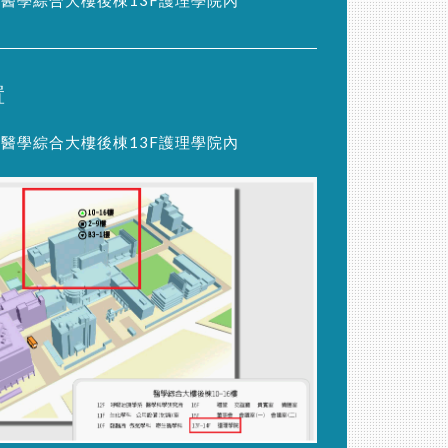
置
醫學綜合大樓後棟13F護理學院內