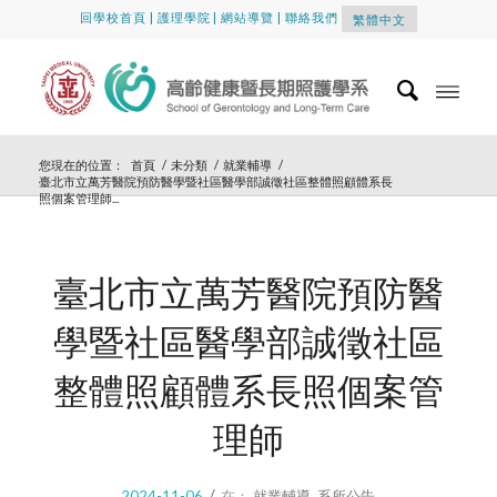
回學校首頁
|
護理學院
|
網站導覽
|
聯絡我們
繁體中文
您現在的位置：
首頁
/
未分類
/
就業輔導
/
臺北市立萬芳醫院預防醫學暨社區醫學部誠徵社區整體照顧體系長
照個案管理師...
臺北市立萬芳醫院預防醫
學暨社區醫學部誠徵社區
整體照顧體系長照個案管
理師
/
2024-11-06
在：
就業輔導
,
系所公告