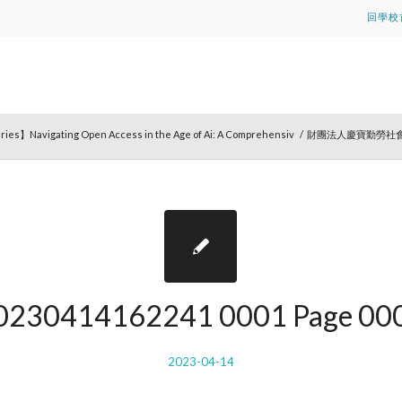
回學校
ries】Navigating Open Access in the Age of Ai: A Comprehensiv
/
財團法人慶寶勤勞社會
0230414162241 0001 Page 00
2023-04-14