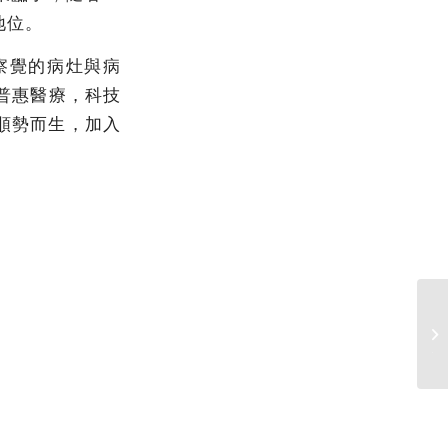
地位。
察覺的病灶與病
普惠醫療，科技
順勢而生，加入
11
an
fo