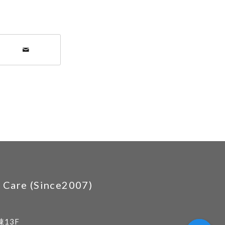
are (Since2007)
13F