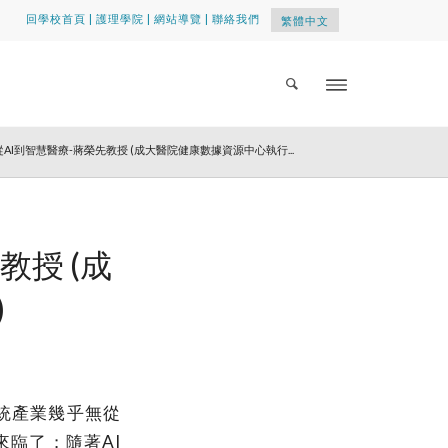
回學校首頁
|
護理學院
|
網站導覽
|
聯絡我們
繁體中文
(W3) 從AI到智慧醫療-蔣榮先教授 (成大醫院健康數據資源中心執行...
先教授 (成
)
統產業幾乎無從
臨了；隨著AI