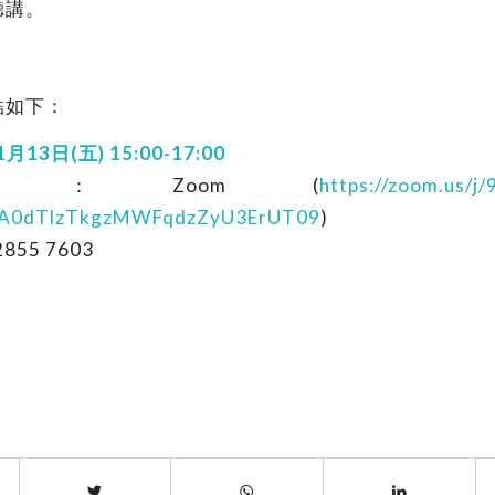
聽講。
結如下：
13日(五) 15:00-17:00
：Zoom (
https://zoom.us/j
A0dTlzTkgzMWFqdzZyU3ErUT09
)
855 7603