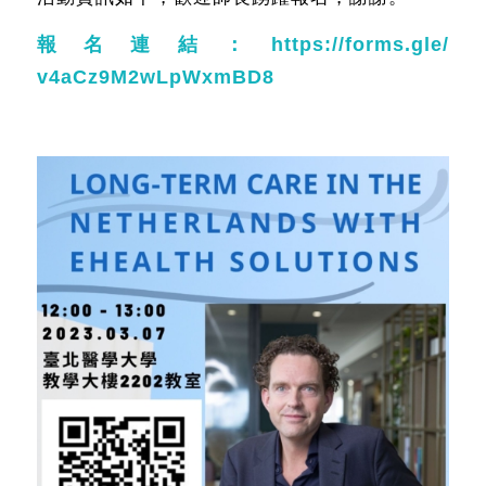
報名連結：
https://forms.gle/
v4aCz9M2wLpWxmBD8