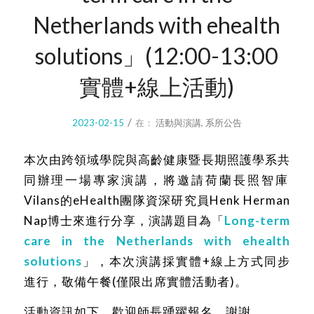
Netherlands with ehealth
solutions」(12:00-13:00
實體+線上活動)
/
2023-02-15
在：
活動與演講
,
系所公告
本次由跨領域學院與高齡健康暨長期照護學系共
同辦理一場專家
演講
，
將邀請荷蘭長照智庫
Vilans的eHealth團隊資深研究員
Henk Herman
Nap博士來進行分享，
演講
題目為「
Long-term
care in the Netherlands with ehealth
solutions
」，本次
演講
採實體+線上方式同步
進行，
敬備午餐(僅限出席實體活動者)。
活動資訊如下，歡迎師長踴躍報名，謝謝。