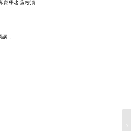
專家學者蒞校演
演講，
1
座-