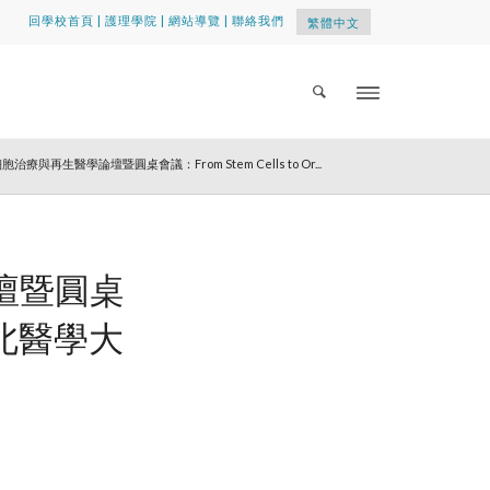
回學校首頁
|
護理學院
|
網站導覽
|
聯絡我們
繁體中文
4) 細胞治療與再生醫學論壇暨圓桌會議：From Stem Cells to Or...
論壇暨圓桌
s-臺北醫學大