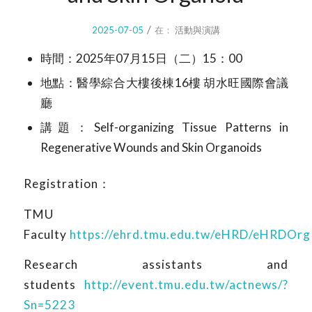
/
2025-07-05
在：
活動與演講
時間：2025年07月15日（二）15：00
地點：醫學綜合大樓後棟16樓 胡水旺國際會議
廳
講題：Self-organizing Tissue Patterns in
Regenerative Wounds and Skin Organoids
Registration
：
TMU
Faculty
https://ehrd.tmu.edu.tw/eHRD/eHRDOrg
Research assistants and
students
http://event.tmu.edu.tw/actnews/?
Sn=5223