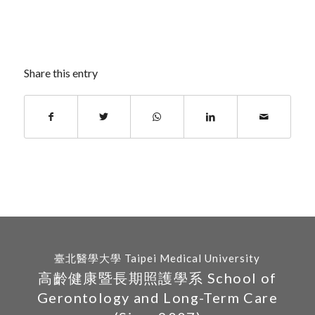
Share this entry
臺北醫學大學 Taipei Medical University
高齡健康暨長期照護學系 School of
Gerontology and Long-Term Care