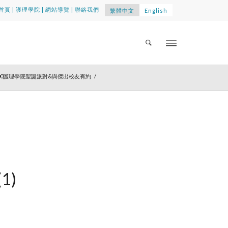
首頁
|
護理學院
|
網站導覽
|
聯絡我們
繁體中文
English
）12:00護理學院聖誕派對&與傑出校友有約
/
(1)