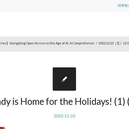
回學校
ries】Navigating Open Access in the Age of Ai: A Comprehensiv
/
2022.12.23（五
dy is Home for the Holidays! (1) 
2022-11-23