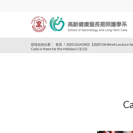
您現在的位置：
首頁
/
2025.10.14 (W2) 【2025 OA Week Lecture Se
Cady is Home for the Holidays! (1) (1)
Ca