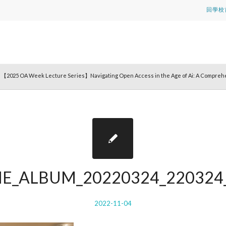
回學校
) 【2025 OA Week Lecture Series】Navigating Open Access in the Age of Ai: A Compreh
NE_ALBUM_20220324_220324
2022-11-04