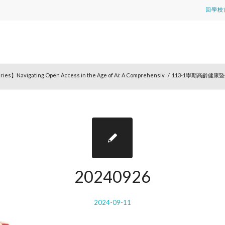
回學校
ries】Navigating Open Access in the Age of Ai: A Comprehensiv
/
113-1學期高齡健
20240926
2024-09-11