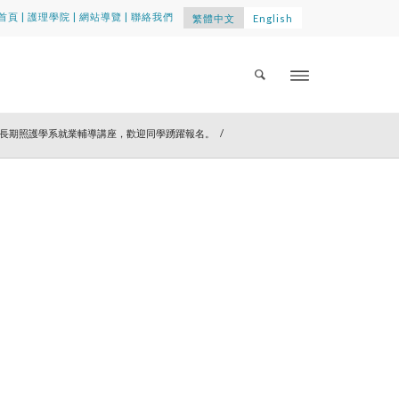
首頁
|
護理學院
|
網站導覽
|
聯絡我們
繁體中文
English
康暨長期照護學系就業輔導講座，歡迎同學踴躍報名。
/