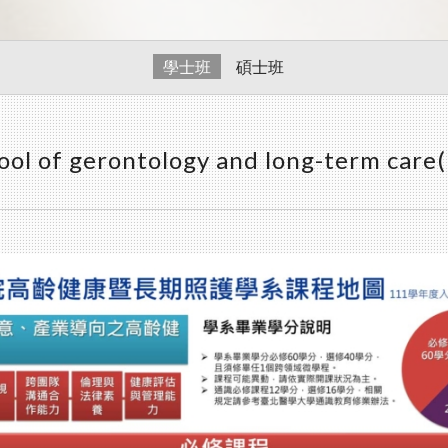
學士班
碩士班
ool of gerontology and long-term care