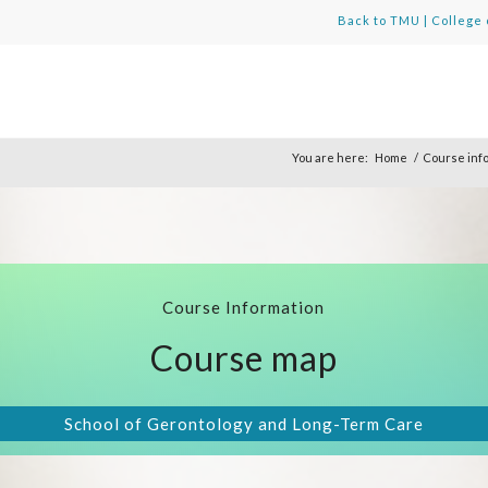
Back to TMU
|
College 
You are here:
Home
/
Course inf
Course Information
Course map
School of Gerontology and Long-Term Care