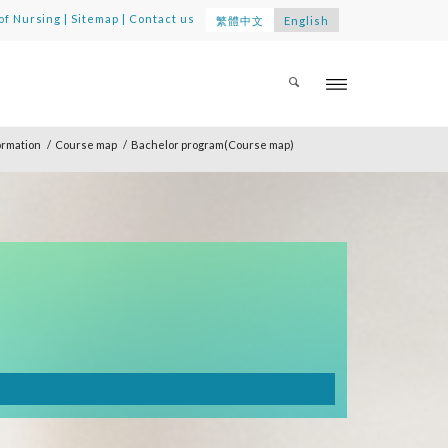
of Nursing
|
Sitemap
|
Contact us
繁體中文
English
ormation
/
Course map
/
Bachelor program(Course map)