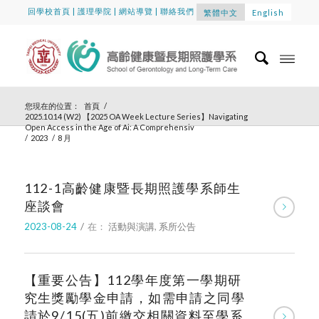
回學校首頁
|
護理學院
|
網站導覽
|
聯絡我們
繁體中文
English
您現在的位置：
首頁
/
2025.10.14 (W2) 【2025 OA Week Lecture Series】Navigating
Open Access in the Age of Ai: A Comprehensiv
/
2023
/
8 月
112-1高齡健康暨長期照護學系師生
座談會
2023-08-24
/
在：
活動與演講
,
系所公告
【重要公告】112學年度第一學期研
究生獎勵學金申請，如需申請之同學
請於9/15(五)前繳交相關資料至學系