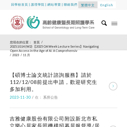
回學校首頁
|
護理學院
|
網站導覽
|
聯絡我們
繁體中文
English
您現在的位置：
首頁
/
2025.10.14 (W2) 【2025 OA Week Lecture Series】Navigating
Open Access in the Age of Ai: A Comprehensiv
/
2023
/
11 月
【碩博士論文統計諮詢服務】請於
112/12/08前提出申請，歡迎研究生
多加利用。
2023-11-30
/
在：
系所公告
吉雅健康股份有限公司附設新北市私
立樂心居家長照機構招募居服督導/居